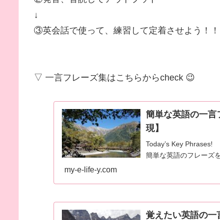
↓
③英会話で使って、練習して定着させよう！！
▽ 一言フレーズ集はこちらからcheck 😉
簡単な英語の一言
現】
Today’s Key Phrases!
簡単な英語のフレーズ
my-e-life-y.com
覚えたい英語の一