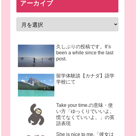
アーカイブ
久しぶりの投稿です。It’s
been a while since the last
post.
留学体験談【カナダ】語学
学校にて
Take your time.の意味・使
い方「ゆっくりでいいよ。
慌てなくていいよ。」の英
語表現
She is nice to me.「彼女は