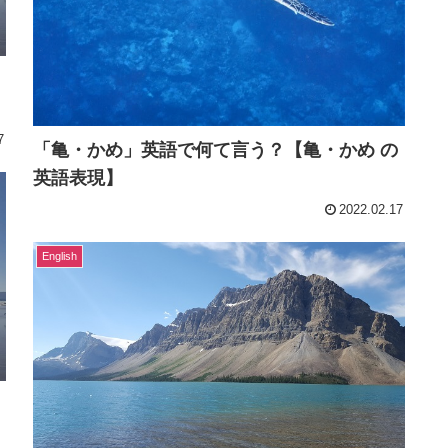
7
「亀・かめ」英語で何て言う？【亀・かめ の
英語表現】
2022.02.17
English