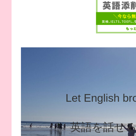
Let English br
英語を話せ